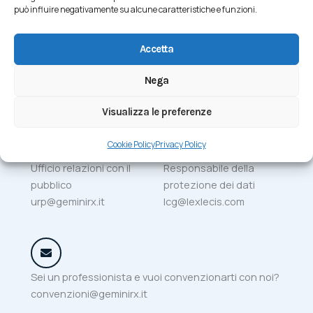
può influire negativamente su alcune caratteristiche e funzioni.
Accetta
E-mail
Lavora con noi
info@geminirx.it
risorseumane@geminirx.
Nega
it
Visualizza le preferenze
Cookie Policy
Privacy Policy
Ufficio relazioni con il
Responsabile della
pubblico
protezione dei dati
urp@geminirx.it
lcg@lexlecis.com
Sei un professionista e vuoi convenzionarti con noi?
convenzioni@geminirx.it