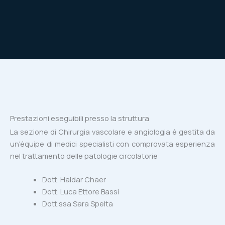
Prestazioni eseguibili presso la struttura
La sezione di Chirurgia vascolare e angiologia è gestita da
un’équipe di medici specialisti con comprovata esperienza
nel trattamento delle patologie circolatorie:
Dott. Haidar Chaer
Dott. Luca Ettore Bassi
Dott.ssa Sara Spelta