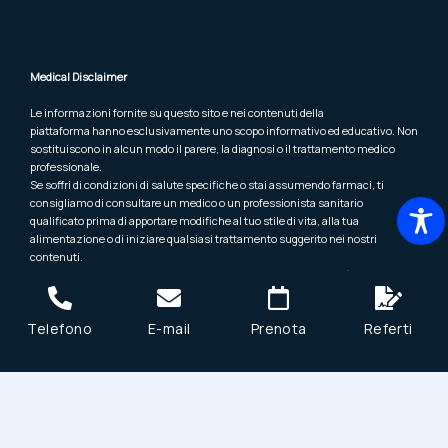
Medical Disclaimer
Le informazioni fornite su questo sito e nei contenuti della
piattaforma hanno esclusivamente uno scopo informativo ed educativo. Non
sostituiscono in alcun modo il parere, la diagnosi o il trattamento medico
professionale.
Se soffri di condizioni di salute specifiche o stai assumendo farmaci, ti
consigliamo di consultare un medico o un professionista sanitario
qualificato prima di apportare modifiche al tuo stile di vita, alla tua
alimentazione o di iniziare qualsiasi trattamento suggerito nei nostri
contenuti.
GeminiRX e i suoi autori non si assumono alcuna responsabilità per
eventuali effetti derivanti dall’uso delle informazioni presenti nel sito, negli
articoli, nei corsi o nelle masterclass.
Telefono
E-mail
Prenota
Referti
In caso di emergenza medica, contatta immediatamente un medico o il
servizio di emergenza del tuo paese.
Copyright © 2026 GeminiRX All rights reserved. Powered by